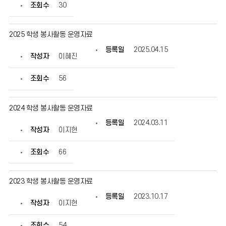
게
조회수
30
시
물
번
2025 학생 봉사활동 운영자료
호,
제
등록일
2025.04.15
목,
작성자
이혜진
작
성
조회수
56
자,
등
록
2024 학생 봉사활동 운영자료
일,
조
등록일
2024.03.11
회
작성자
이지현
수
정
조회수
66
보
를
확
인
2023 학생 봉사활동 운영자료
할
등록일
2023.10.17
수
작성자
이지현
있
습
조회수
54