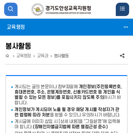
사
검
이
색
교육행정
트
활
봉사활동
맵
성
공
홈
교육행정
교육과
봉사활동
활
화
유
성
(상
게시되는 글의 본문이나 첨부파일에
개인정보(주민등록번호,
태
화
휴대폰번호, 주소, 은행계좌번호, 신용카드번호 등 개인을 식
별할 수 있는 모든 정보)를 포함시키지 않도록 주의
하시기 바
:
랍니다.
축
개인정보가 게시되어 노출 될 경우 해당 게시물 작성자가 관
련 법령에 따라 처분
을 받을 수 있으니 유의하시기 바랍니다.
소)
게시글에 이미지 삽입 시 [상세 내용]을 “그림설명”에 입력해
야 합니다.
(장애인차별금지법에 따른 웹접근성 준수)