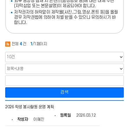
외부 동영상 탑재 시 콘텐츠(음성정보 등)에 대한 대체 수단
(자막삽입 또는 본문설명)이 제공되어야 합니다.
저작권자의 허락없이 제작물(사진,그림,영상,폰트 등)을 올릴
경우 저작권법에 의하여 처벌 받을 수 있으니 유의하시기 바
랍니다.
전체
4
건
1
/1페이지
검색
봉
2026 학생 봉사활동 운영 계획
사
활
등록일
2026.03.12
동
작성자
이혜진
의