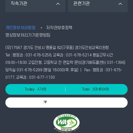
직속기관
관련기관
개인정보처리방침
저작권보호정책
영상정보처리기기운영방침
(우)17587 경기도 안성시 명륜길 82(구포동) 경기도안성교육지원청
Tel : 행정과 : 031-678-5258, 교육과 : 031-678-5214 평일근무시간
09:00~18:00 고입전형, 고등학교 전·편입학 문의(경기에듀콜센터 031-1396)
당직실 031-678-5299 (평일 18:00이후, 휴일) | Fax : 행정과 : 031-675-
0177, 교육과 : 031-677-1130
Today
474명
Total
3084864명
Select Language
▼