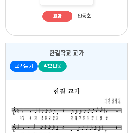
교화
인동초
한길학교 교가
교가듣기
악보다운