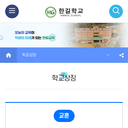
모
검
바
색
일
열
메
기
HOME
학교상징
뉴
열
학교상징
기
교훈