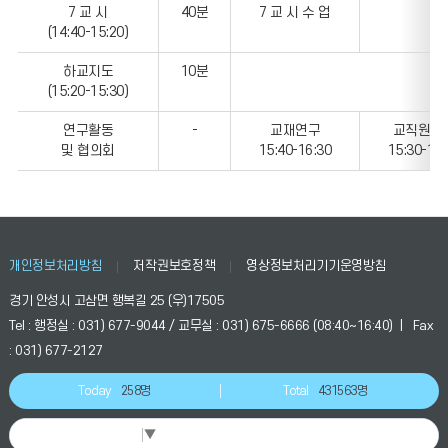
7 교 시
40분
7 교 시 수 업
(14:40-15:20)
하교지도
10분
(15:20-15:30)
연구활동
-
교재연구
교직원연
및 협의회
15:40-16:30
15:30-16:
개인정보처리방침
저작권보호정책
영상정보처리기기운영방침
경기 안성시 고삼면 행복길 25 (우)17505
Tel : 행정실 : 031) 677-9044 / 교무실 : 031) 675-6666 (08:40~16:40) | Fax
: 031) 677-2127
Today
258명
Total
431563명
Select Language
▼