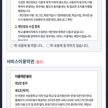
수집한 개인정보는 다음의 목적 이외의 용도로는 사용되지 않으며, 이용
목적이 변경되는 경우에는 별도의 동의를 받는 등 필요한 조치를 이행할
예정입니다.
- 개인정보 이용 : 로그인, 회원가입시 기존회원인증, 학급가입, 게시판 글
쓰기 등에서의 신원확인과 권한 확인, 접속 로그 확인
2. 개인정보 수집 항목
학교 홈페이지에서 수집하는 개인정보 항목은 다음과 같습니다.
선택정보를 입력하지 않은 경우에도 서비스 이용에는 제한이 없습니다.
학생 회원
위
위
위 내용에 동의합니다.
위 내용에 동의하지 않습니다.
- 만14세미만
내
내
[필수] 아이디, 비밀번호, 이름, 휴대폰번호, 보호자(법정대리
용
용
인)이름, [선택]학년/반, [선택]이메일
서비스이용약관
에
에
- 만14세이상
(필수)
동
동
[필수] 아이디, 비밀번호, 이름, 휴대폰번호, [선택]학년/반,
의
의
[선택]이메일
이용약관 동의
합
하
학부모 회원
[필수] 아이디, 비밀번호, 이름, 휴대폰번호, 자녀이름, 학년,
니
지
제1장 총칙
반, [선택]이메일
다.
않
제1조(목적)
교직원 회원
습
이 약관은 서운중학교 이하 각급 학교 및 유치원(이하 ‘운영기관’이라 한다)
[필수] 아이디, 비밀번호, 이름 , EPKI인증 정보, [선택]이메일
니
홈페이지 사이트에서 제공하는 인터넷 관련 서비스(이하 ‘서비스’라 한다)에
※ 서비스 이용 과정에서 방문날짜, 방문시간, IP주소, 쿠키,
다.
대한 이용 조건 및 운영 절차, 운영기관과 이용자 간의 권리와 의무, 책임사
접속 기기정보 등의 서비스의 이용 기록이 자동으로 생성되