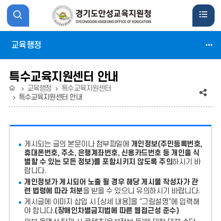
사
검
이
색
교육행정
트
활
특수교육지원센터 안내
맵
성
홈
교육행정
특수교육지원센터
공
특수교육지원센터 안내
활
화
유
성
(상
게시되는 글의 본문이나 첨부파일에
개인정보(주민등록번호,
태
화
휴대폰번호, 주소, 은행계좌번호, 신용카드번호 등 개인을 식
별할 수 있는 모든 정보)를 포함시키지 않도록 주의
하시기 바
:
랍니다.
축
개인정보가 게시되어 노출 될 경우 해당 게시물 작성자가 관
련 법령에 따라 처분
을 받을 수 있으니 유의하시기 바랍니다.
소)
게시글에 이미지 삽입 시 [상세 내용]을 “그림설명”에 입력해
야 합니다.
(장애인차별금지법에 따른 웹접근성 준수)