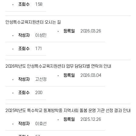
확
조회수
158
인
할
수
안성특수교육지원센터 오시는 길
있
습
등록일
2026.03.26
니
작성자
이성민
다.
조회수
171
2026학년도 안성특수교육지원센터 업무 담당자별 연락처 안내
등록일
2026.03.04
작성자
고선정
조회수
200
2025학년도 특수학교 동계방학중 지역사회 돌봄 운영 기관 선정 결과 안내
등록일
2025.12.26
작성자
이효선