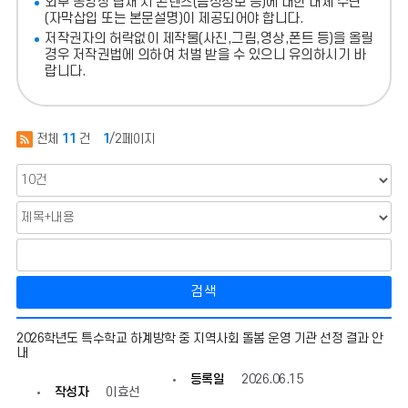
외부 동영상 탑재 시 콘텐츠(음성정보 등)에 대한 대체 수단
(자막삽입 또는 본문설명)이 제공되어야 합니다.
저작권자의 허락없이 제작물(사진,그림,영상,폰트 등)을 올릴
경우 저작권법에 의하여 처벌 받을 수 있으니 유의하시기 바
랍니다.
전체
11
건
1
/2페이지
검색
특
2026학년도 특수학교 하계방학 중 지역사회 돌봄 운영 기관 선정 결과 안
수
내
교
육
등록일
2026.06.15
지
작성자
이효선