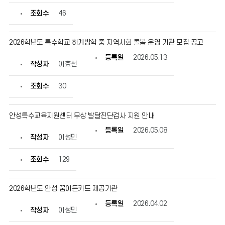
원
센
조회수
46
터
안
내
2026학년도 특수학교 하계방학 중 지역사회 돌봄 운영 기관 모집 공고
의
게
등록일
2026.05.13
시
작성자
이효선
물
번
조회수
30
호,
제
목,
안성특수교육지원센터 무상 발달진단검사 지원 안내
작
성
등록일
2026.05.08
자,
작성자
이성민
등
록
조회수
129
일,
조
회
2026학년도 안성 꿈이든카드 제공기관
수
정
등록일
2026.04.02
보
작성자
이성민
를