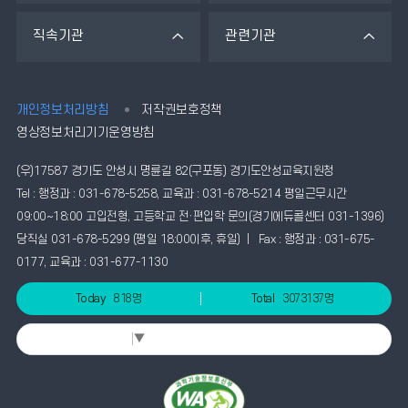
직속기관
관련기관
개인정보처리방침
저작권보호정책
영상정보처리기기운영방침
(우)17587 경기도 안성시 명륜길 82(구포동) 경기도안성교육지원청
Tel : 행정과 : 031-678-5258, 교육과 : 031-678-5214 평일근무시간
09:00~18:00 고입전형, 고등학교 전·편입학 문의(경기에듀콜센터 031-1396)
당직실 031-678-5299 (평일 18:00이후, 휴일) | Fax : 행정과 : 031-675-
0177, 교육과 : 031-677-1130
Today
818명
Total
3073137명
Select Language
▼