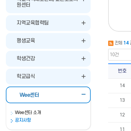
원센터
지역교육협력팀
평생교육
전체
14
학생건강
번호
학교급식
공
14
지
사
Wee센터
항
13
의
게
Wee센터 소개
시
12
공지사항
물
번
11