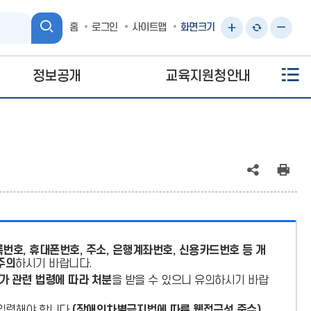
검
홈
로그인
사이트맵
화면크기
화
화
화
색
면
면
면
정보공개
교육지원청안내
크
크
크
기
기
기
키
원
줄
공
인
우
래
이
유
쇄
기
대
기
(상
로
번호, 휴대폰번호, 주소, 은행계좌번호, 신용카드번호 등 개
태
주의
하시기 바랍니다.
:
가 관련 법령에 따라 처분
을 받을 수 있으니 유의하시기 바랍
축
 입력해야 합니다.
(장애인차별금지법에 따른 웹접근성 준수)